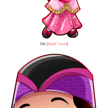
Klik [
Muat Turun
]