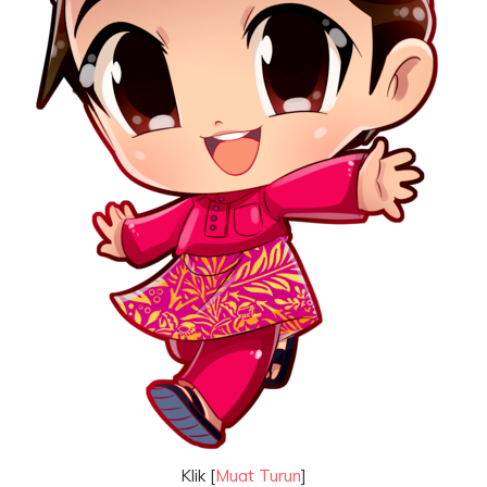
Klik [
Muat Turun
]